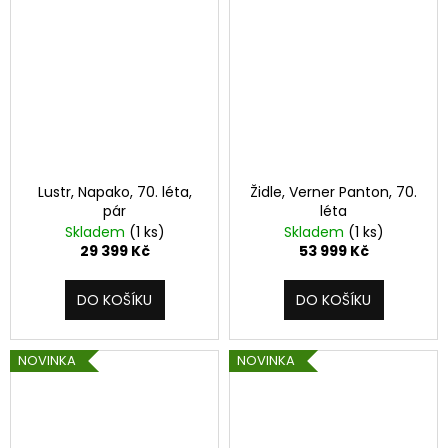
a
j
í
t
?
Lustr, Napako, 70. léta,
Židle, Verner Panton, 70.
pár
léta
Skladem
(1 ks)
Skladem
(1 ks)
HLEDAT
29 399 Kč
53 999 Kč
DO KOŠÍKU
DO KOŠÍKU
D
o
p
NOVINKA
NOVINKA
o
r
u