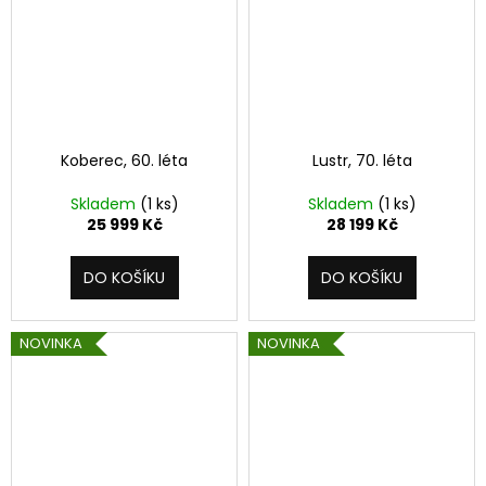
č
u
j
e
m
e
Koberec, 60. léta
Lustr, 70. léta
Skladem
(1 ks)
Skladem
(1 ks)
25 999 Kč
28 199 Kč
DO KOŠÍKU
DO KOŠÍKU
NOVINKA
NOVINKA