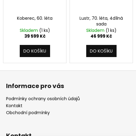
Koberec, 60. léta
Lustr, 70. léta, 4dílná
sada
Skladem
(1 ks)
Skladem
(1 ks)
39 599 Kč
46 999 Kč
DO KOŠÍKU
DO KOŠÍKU
Z
á
Informace pro vás
p
a
Podmínky ochrany osobních údajů
t
Kontakt
í
Obchodní podmínky
Kontakt