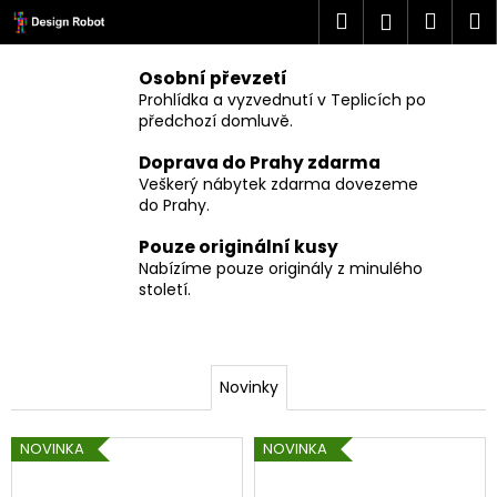
K
Přejít
Hledat
Náku
M
Přihlášen
na
o
obsah
Zpět
Zpět
košík
š
Osobní převzetí
í
Prohlídka a vyzvednutí v Teplicích po
C
k
předchozí domluvě.
o
Doprava do Prahy zdarma
p
Veškerý nábytek zdarma dovezeme
o
do Prahy.
t
Pouze originální kusy
ř
Nabízíme pouze originály z minulého
e
století.
b
u
j
Novinky
e
t
NOVINKA
NOVINKA
e
n