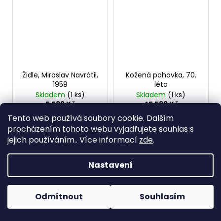
Židle, Miroslav Navrátil,
Kožená pohovka, 70.
1959
léta
Skladem
(1 ks)
Skladem
(1 ks)
5 599 Kč
45 599 Kč
Tento web používá soubory cookie. Dalším
DO KOŠÍKU
DO KOŠÍKU
procházením tohoto webu vyjadřujete souhlas s
jejich používáním.. Více informací
zde
.
Nastavení
Odmítnout
Souhlasím