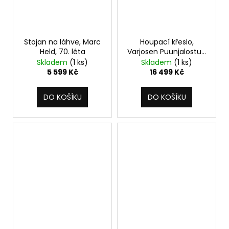
Stojan na láhve, Marc
Houpací křeslo,
Held, 70. léta
Varjosen Puunjalostus,
60. léta
Skladem
(1 ks)
Skladem
(1 ks)
5 599 Kč
16 499 Kč
DO KOŠÍKU
DO KOŠÍKU