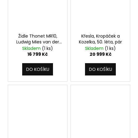
Židle Thonet MR10,
Křesla, Kropáček a
Ludwig Mies van der
Kozelka, 50. léta, pár
Rohe, 80. léta
Skladem
(1 ks)
Skladem
(1 ks)
16 799 Kč
20 999 Kč
DO KOŠÍKU
DO KOŠÍKU