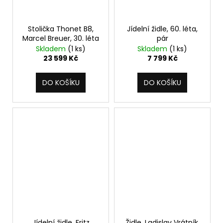
Stolička Thonet B8,
Jídelní židle, 60. léta,
Marcel Breuer, 30. léta
pár
Skladem
(1 ks)
Skladem
(1 ks)
23 599 Kč
7 799 Kč
DO KOŠÍKU
DO KOŠÍKU
Jídelní židle, Fritz
Židle, Ladislav Vrátník,