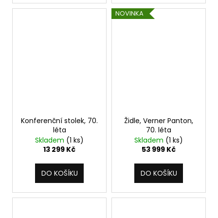
NOVINKA
Konferenční stolek, 70.
Židle, Verner Panton,
léta
70. léta
Skladem
(1 ks)
Skladem
(1 ks)
13 299 Kč
53 999 Kč
DO KOŠÍKU
DO KOŠÍKU