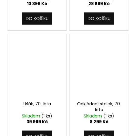
13 399 Kč
28 599 Kč
DO KOŠÍKU
DO KOŠÍKU
Ušák, 70. léta
Odkládací stolek, 70.
léta
Skladem
(1 ks)
Skladem
(1 ks)
39 999 Kč
8 299 Kč