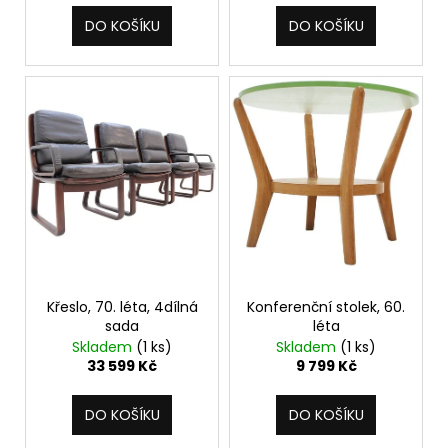
ů
č
u
DO KOŠÍKU
DO KOŠÍKU
j
e
m
e
Křeslo, 70. léta, 4dílná
Konferenční stolek, 60.
sada
léta
Skladem
(1 ks)
Skladem
(1 ks)
33 599 Kč
9 799 Kč
DO KOŠÍKU
DO KOŠÍKU