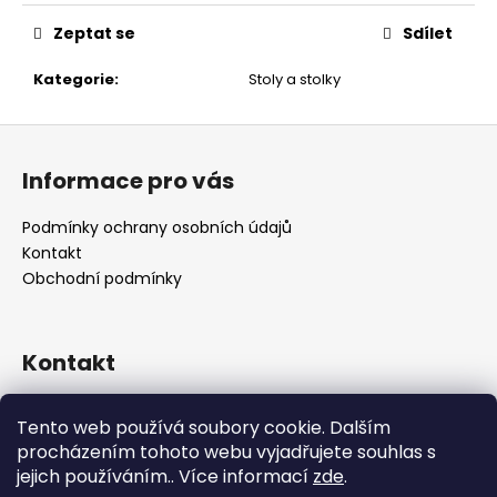
č
u
Zeptat se
Sdílet
j
e
Kategorie
:
Stoly a stolky
m
e
Z
á
Informace pro vás
p
a
Podmínky ochrany osobních údajů
t
Kontakt
í
Obchodní podmínky
Kontakt
retro
@
designrobot.cz
Tento web používá soubory cookie. Dalším
designrobotcz
procházením tohoto webu vyjadřujete souhlas s
jejich používáním.. Více informací
zde
.