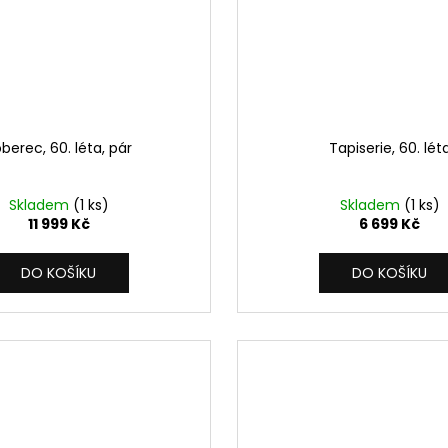
berec, 60. léta, pár
Tapiserie, 60. lét
Skladem
(1 ks)
Skladem
(1 ks)
11 999 Kč
6 699 Kč
DO KOŠÍKU
DO KOŠÍKU