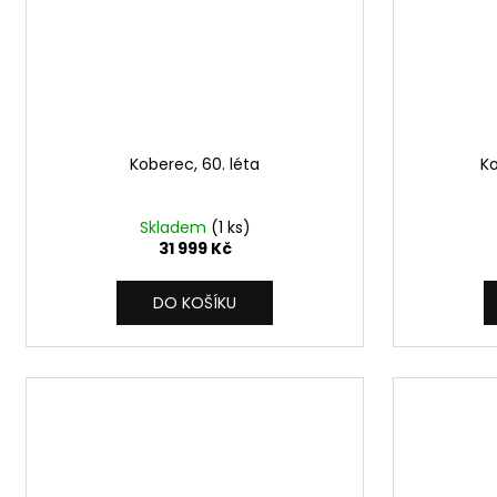
Koberec, 60. léta
Ko
Skladem
(1 ks)
31 999 Kč
DO KOŠÍKU