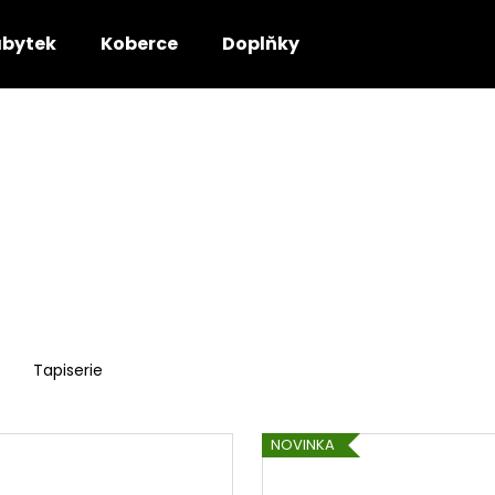
bytek
Koberce
Doplňky
Co potřebujete najít?
HLEDAT
Doporučujeme
Tapiserie
NOVINKA