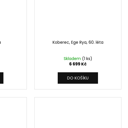
a
Koberec, Ege Rya, 60. léta
Skladem
(1 ks)
6 699 Kč
DO KOŠÍKU