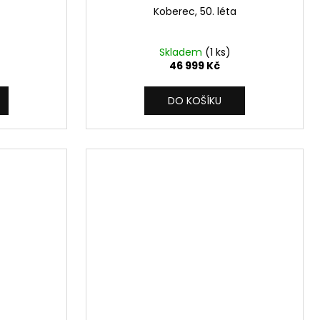
Koberec, 50. léta
Skladem
(1 ks)
46 999 Kč
DO KOŠÍKU