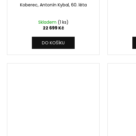
Koberec, Antonín Kybal, 60. léta
Skladem
(1 ks)
22 699 Kč
DO KOŠÍKU