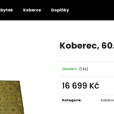
bytek
Koberce
Doplňky
Co potřebujete najít?
Koberec, 60.
HLEDAT
Doporučujeme
Skladem
(1 ks)
16 699 Kč
Měrná
cena:
Kategorie
:
Koberc