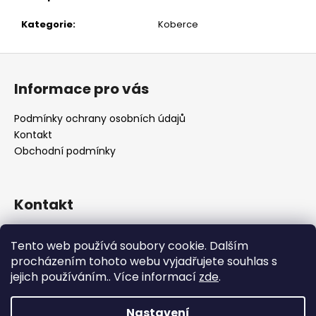
č
u
Kategorie
:
Koberce
j
e
Z
m
á
e
Informace pro vás
p
a
Podmínky ochrany osobních údajů
t
Kontakt
í
Obchodní podmínky
Kontakt
retro
@
designrobot.cz
Tento web používá soubory cookie. Dalším
designrobotcz
procházením tohoto webu vyjadřujete souhlas s
jejich používáním.. Více informací
zde
.
Nastavení