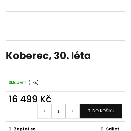
a
j
í
t
?
Koberec, 30. léta
HLEDAT
Skladem
(1 ks)
D
16 499 Kč
o
p
Měrná
DO KOŠÍKU
o
cena:
r
u
Zeptat se
Sdílet