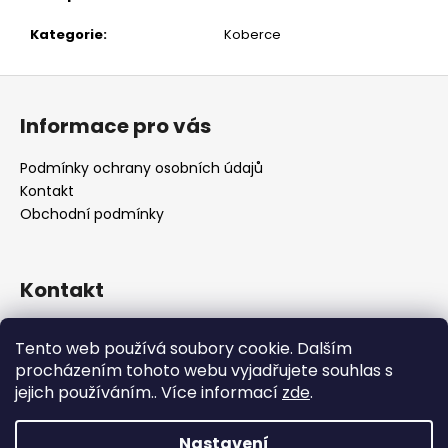
č
u
Kategorie
:
Koberce
j
e
Z
m
á
e
Informace pro vás
p
a
Podmínky ochrany osobních údajů
t
Kontakt
í
Obchodní podmínky
Kontakt
retro
@
designrobot.cz
Tento web používá soubory cookie. Dalším
designrobotcz
procházením tohoto webu vyjadřujete souhlas s
jejich používáním.. Více informací
zde
.
Nastavení