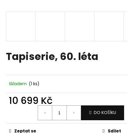
a
j
í
t
?
Tapiserie, 60. léta
HLEDAT
Skladem
(1 ks)
D
10 699 Kč
o
p
Měrná
DO KOŠÍKU
o
cena:
r
u
Zeptat se
Sdílet