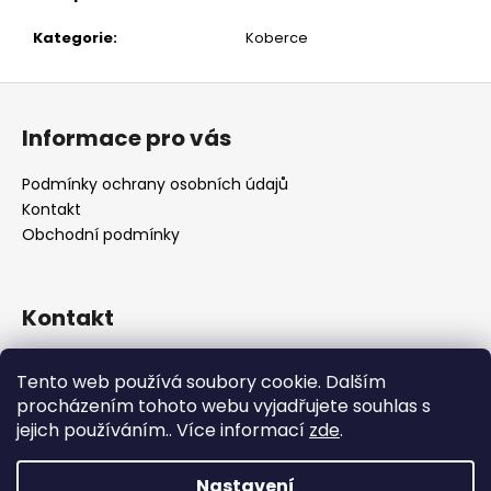
č
u
Kategorie
:
Koberce
j
e
Z
m
á
e
Informace pro vás
p
a
Podmínky ochrany osobních údajů
t
Kontakt
í
Obchodní podmínky
Kontakt
retro
@
designrobot.cz
Tento web používá soubory cookie. Dalším
designrobotcz
procházením tohoto webu vyjadřujete souhlas s
jejich používáním.. Více informací
zde
.
Nastavení