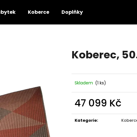
bytek
Koberce
Doplňky
Co potřebujete najít?
Koberec, 50.
HLEDAT
Doporučujeme
Skladem
(1 ks)
47 099 Kč
Měrná
cena:
Kategorie
:
Koberc