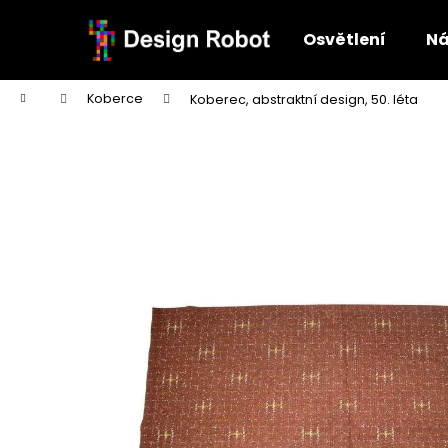
K
Přejít
na
o
Osvětlení
Ná
obsah
Zpět
Zpět
š
do
do
í
Domů
Koberce
Koberec, abstraktní design, 50. léta
k
obchodu
obchodu