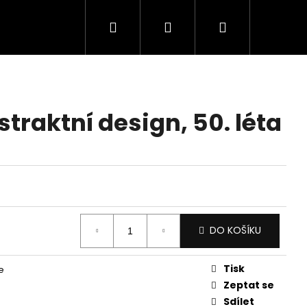
Hledat
Přihlášení
Nákupní
košík
traktní design, 50. léta
DO KOŠÍKU
Tisk
e
Zeptat se
Sdílet