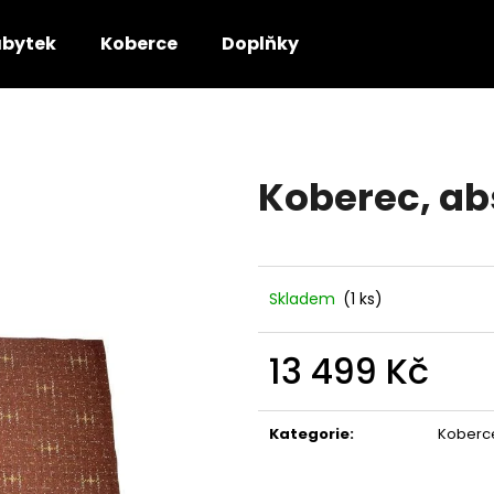
bytek
Koberce
Doplňky
Co potřebujete najít?
Koberec, abs
HLEDAT
Doporučujeme
Skladem
(1 ks)
13 499 Kč
Měrná
cena:
Kategorie
:
Koberc