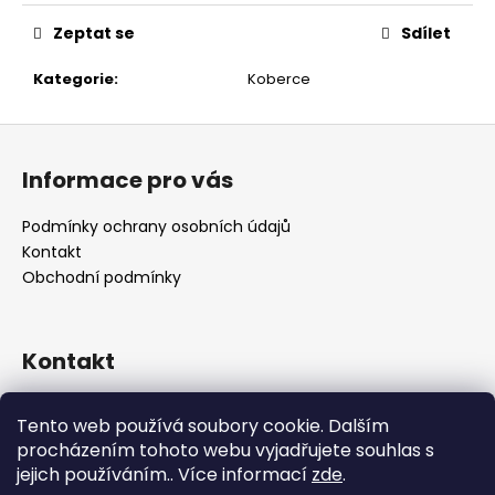
č
u
Zeptat se
Sdílet
j
e
Kategorie
:
Koberce
m
e
Z
á
Informace pro vás
p
a
Podmínky ochrany osobních údajů
t
Kontakt
í
Obchodní podmínky
Kontakt
retro
@
designrobot.cz
Tento web používá soubory cookie. Dalším
designrobotcz
procházením tohoto webu vyjadřujete souhlas s
jejich používáním.. Více informací
zde
.