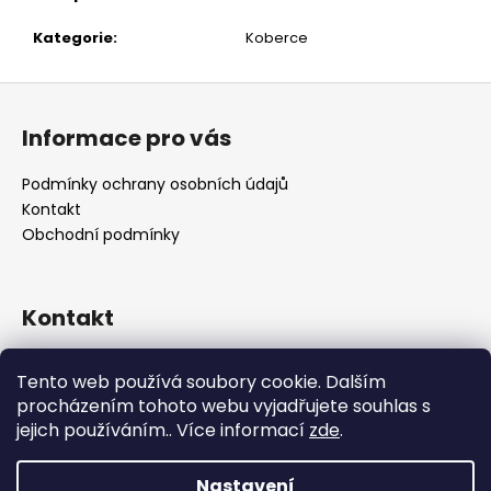
č
u
Kategorie
:
Koberce
j
e
Z
m
á
e
Informace pro vás
p
a
Podmínky ochrany osobních údajů
t
Kontakt
í
Obchodní podmínky
Kontakt
retro
@
designrobot.cz
Tento web používá soubory cookie. Dalším
designrobotcz
procházením tohoto webu vyjadřujete souhlas s
jejich používáním.. Více informací
zde
.
Nastavení