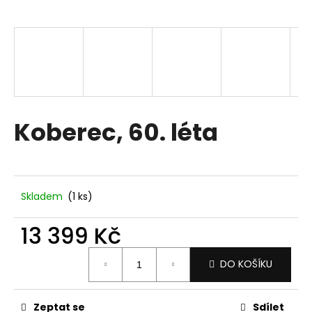
a
j
í
t
?
Koberec, 60. léta
HLEDAT
Skladem
(1 ks)
D
13 399 Kč
o
p
Měrná
DO KOŠÍKU
o
cena:
r
u
Zeptat se
Sdílet