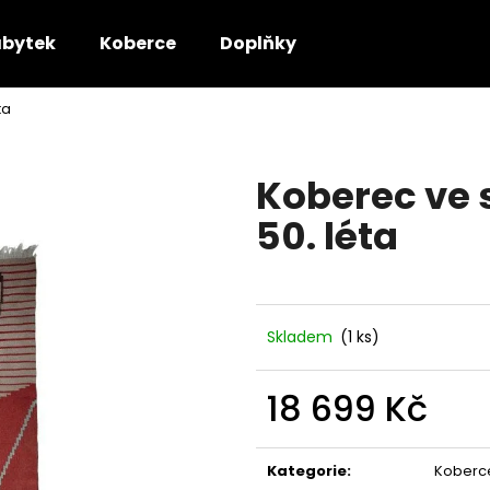
bytek
Koberce
Doplňky
ta
Co potřebujete najít?
Koberec ve 
HLEDAT
50. léta
Doporučujeme
Skladem
(1 ks)
18 699 Kč
Měrná
cena:
Kategorie
:
Koberc