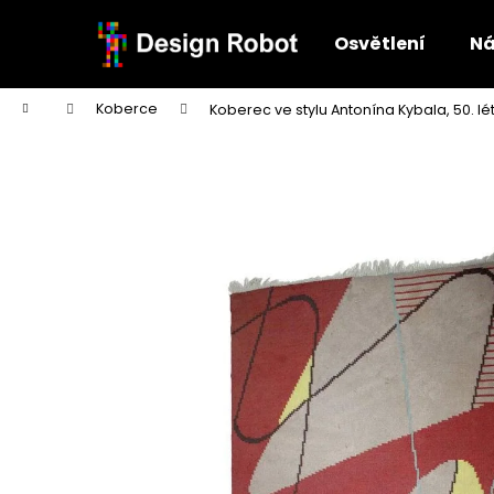
K
Přejít
na
o
Osvětlení
Ná
obsah
Zpět
Zpět
š
do
do
í
Domů
Koberce
Koberec ve stylu Antonína Kybala, 50. lé
k
obchodu
obchodu