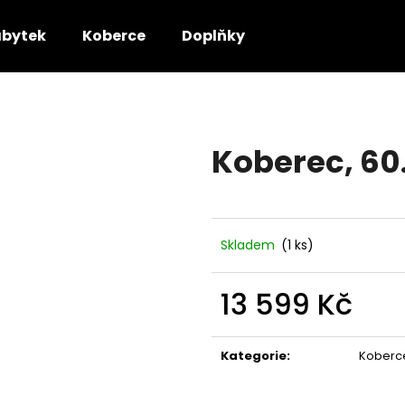
bytek
Koberce
Doplňky
Co potřebujete najít?
Koberec, 60.
HLEDAT
Doporučujeme
Skladem
(1 ks)
13 599 Kč
Měrná
cena:
Kategorie
:
Koberc