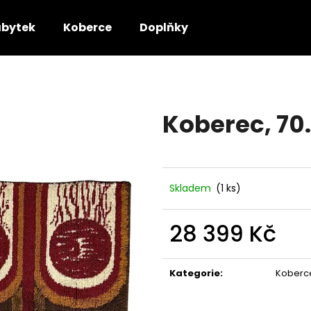
bytek
Koberce
Doplňky
Co potřebujete najít?
Koberec, 70.
HLEDAT
Doporučujeme
Skladem
(1 ks)
28 399 Kč
Měrná
cena:
Kategorie
:
Koberc