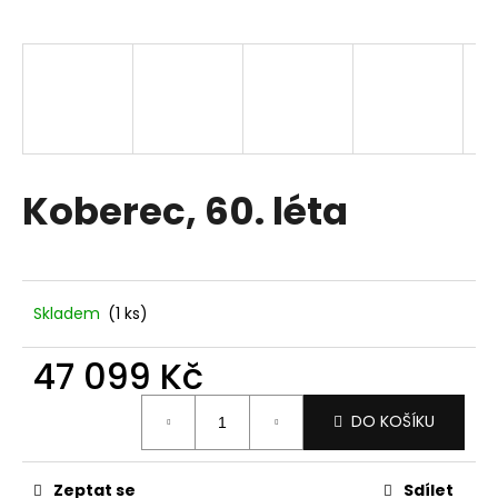
a
j
í
t
?
Koberec, 60. léta
HLEDAT
Skladem
(1 ks)
D
47 099 Kč
o
p
Měrná
DO KOŠÍKU
o
cena:
r
u
Zeptat se
Sdílet