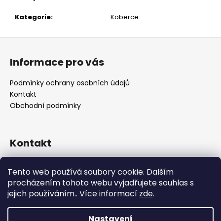
č
u
Kategorie
:
Koberce
j
e
Z
m
á
e
Informace pro vás
p
a
Podmínky ochrany osobních údajů
t
Kontakt
í
Obchodní podmínky
Kontakt
retro
@
designrobot.cz
Tento web používá soubory cookie. Dalším
designrobotcz
procházením tohoto webu vyjadřujete souhlas s
jejich používáním.. Více informací
zde
.
Nastavení