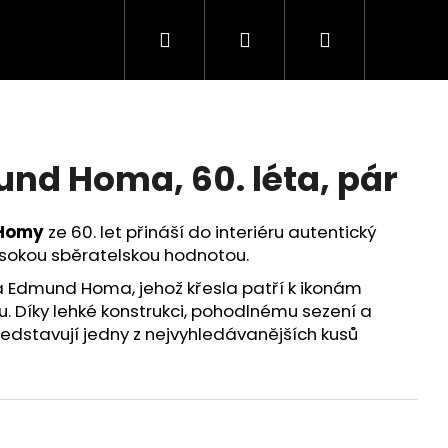
Hledat
Přihlášení
Nákupní
košík
und Homa, 60. léta, pár
 Homy
ze 60. let přináší do interiéru autentický
sokou sběratelskou hodnotou.
a
Edmund Homa
, jehož křesla patří k ikonám
Díky lehké konstrukci, pohodlnému sezení a
dstavují jedny z nejvyhledávanějších kusů