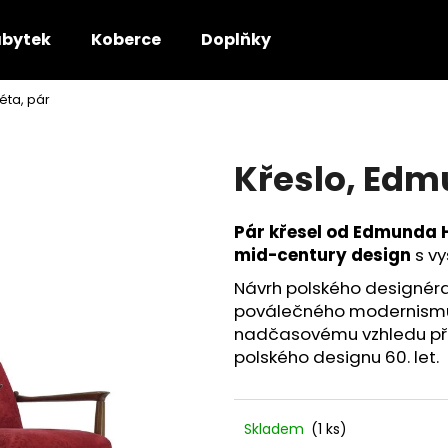
bytek
Koberce
Doplňky
éta, pár
Co potřebujete najít?
Křeslo, Edm
HLEDAT
Pár křesel od Edmunda
mid-century design
s vy
Doporučujeme
Návrh polského designér
poválečného modernismu. 
nadčasovému vzhledu pře
polského designu 60. let.
Skladem
(1 ks)