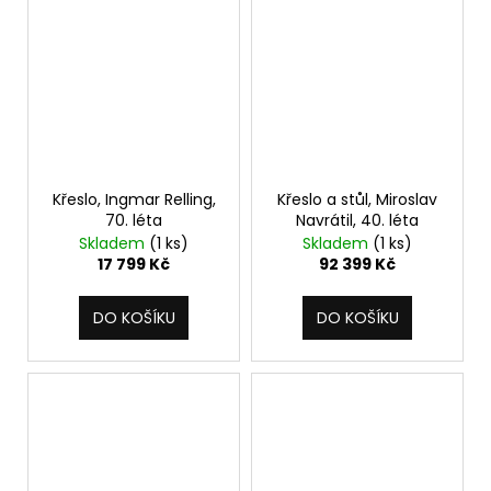
Křeslo, Ingmar Relling,
Křeslo a stůl, Miroslav
70. léta
Navrátil, 40. léta
Skladem
(1 ks)
Skladem
(1 ks)
17 799 Kč
92 399 Kč
DO KOŠÍKU
DO KOŠÍKU