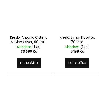
Křeslo, Antonio Citterio
Křeslo, Elmar Flötotto,
& Glen Oliver, 90. léta,
70. léta
sada
Skladem
(1 ks)
Skladem
(1 ks)
33 599 Kč
6 199 Kč
DO KOŠÍKU
DO KOŠÍKU