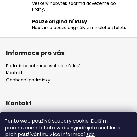
c
Veškerý nábytek zdarma dovezeme do
í
Prahy.
p
Pouze originální kusy
r
Nabízíme pouze originály z minulého století.
v
k
Z
y
á
v
Informace pro vás
p
ý
p
a
Podmínky ochrany osobních údajů
i
t
Kontakt
s
í
Obchodní podmínky
u
Kontakt
retro
@
designrobot.cz
Tento web používá soubory cookie. Dalším
designrobotcz
procházením tohoto webu vyjadřujete souhlas s
jejich používáním.. Více informací
zde
.