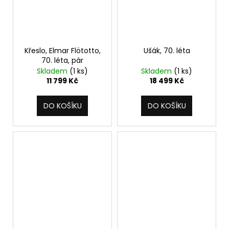
Křeslo, Elmar Flötotto,
Ušák, 70. léta
70. léta, pár
Skladem
(1 ks)
Skladem
(1 ks)
11 799 Kč
18 499 Kč
DO KOŠÍKU
DO KOŠÍKU