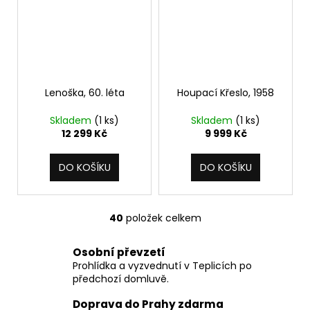
Lenoška, 60. léta
Houpací Křeslo, 1958
Skladem
(1 ks)
Skladem
(1 ks)
12 299 Kč
9 999 Kč
DO KOŠÍKU
DO KOŠÍKU
40
položek celkem
O
v
Osobní převzetí
l
Prohlídka a vyzvednutí v Teplicích po
á
předchozí domluvě.
d
a
Doprava do Prahy zdarma