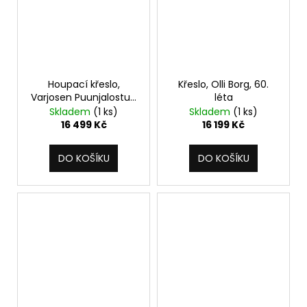
Houpací křeslo,
Křeslo, Olli Borg, 60.
Varjosen Puunjalostus,
léta
60. léta
Skladem
(1 ks)
Skladem
(1 ks)
16 499 Kč
16 199 Kč
DO KOŠÍKU
DO KOŠÍKU