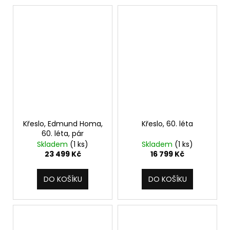
č
u
j
e
m
e
Křeslo, Edmund Homa,
Křeslo, 60. léta
60. léta, pár
Skladem
(1 ks)
Skladem
(1 ks)
23 499 Kč
16 799 Kč
DO KOŠÍKU
DO KOŠÍKU