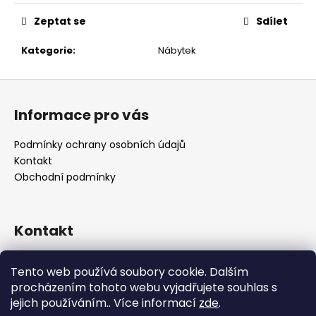
č
u
Zeptat se
Sdílet
j
e
Kategorie
:
Nábytek
m
e
Z
á
Informace pro vás
p
a
Podmínky ochrany osobních údajů
t
Kontakt
í
Obchodní podmínky
Kontakt
retro
@
designrobot.cz
Tento web používá soubory cookie. Dalším
designrobotcz
procházením tohoto webu vyjadřujete souhlas s
jejich používáním.. Více informací
zde
.