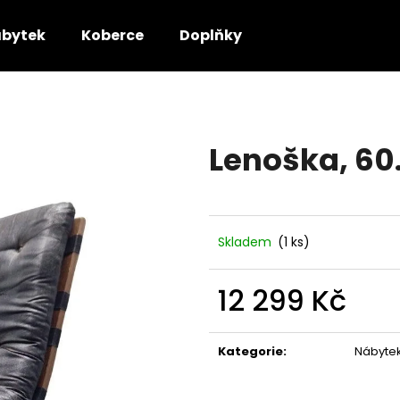
bytek
Koberce
Doplňky
Co potřebujete najít?
Lenoška, 60.
HLEDAT
Doporučujeme
Skladem
(1 ks)
12 299 Kč
Měrná
cena:
Kategorie
:
Nábyte