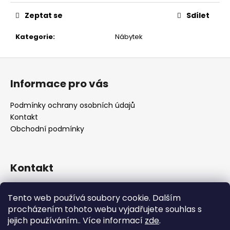
č
u
Zeptat se
Sdílet
j
e
Kategorie
:
Nábytek
m
e
Z
á
Informace pro vás
p
a
Podmínky ochrany osobních údajů
t
Kontakt
í
Obchodní podmínky
Kontakt
retro
@
designrobot.cz
Tento web používá soubory cookie. Dalším
designrobotcz
procházením tohoto webu vyjadřujete souhlas s
jejich používáním.. Více informací
zde
.