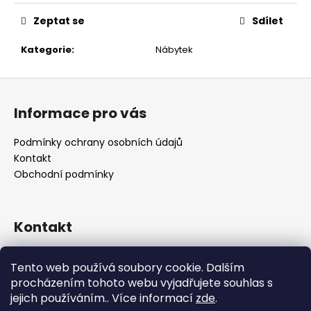
č
u
Zeptat se
Sdílet
j
e
Kategorie
:
Nábytek
m
e
Z
á
Informace pro vás
p
a
Podmínky ochrany osobních údajů
t
Kontakt
í
Obchodní podmínky
Kontakt
retro
@
designrobot.cz
Tento web používá soubory cookie. Dalším
designrobotcz
procházením tohoto webu vyjadřujete souhlas s
jejich používáním.. Více informací
zde
.