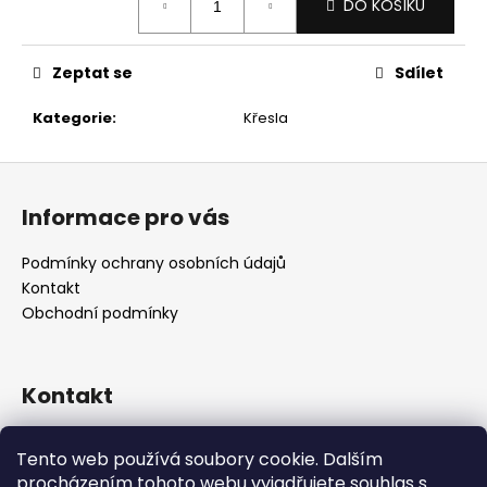
č
DO KOŠÍKU
cena:
u
j
e
Zeptat se
Sdílet
m
Kategorie
:
Křesla
e
Z
á
Informace pro vás
p
a
Podmínky ochrany osobních údajů
t
Kontakt
í
Obchodní podmínky
Kontakt
retro
@
designrobot.cz
Tento web používá soubory cookie. Dalším
designrobotcz
procházením tohoto webu vyjadřujete souhlas s