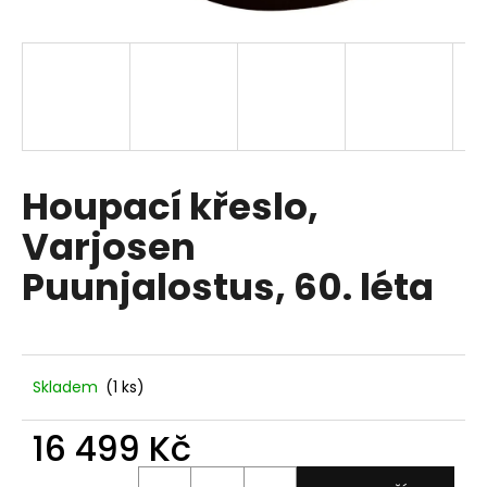
a
j
í
t
?
Houpací křeslo,
Varjosen
HLEDAT
Puunjalostus, 60. léta
D
o
Skladem
(1 ks)
p
o
16 499 Kč
r
u
Měrná