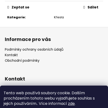
č
u
Zeptat se
Sdílet
j
e
Kategorie
:
Křesla
m
e
Z
á
Informace pro vás
p
a
Podmínky ochrany osobních údajů
t
Kontakt
í
Obchodní podmínky
Kontakt
retro
@
designrobot.cz
Tento web používá soubory cookie. Dalším
designrobotcz
procházením tohoto webu vyjadřujete souhlas s
jejich používáním.. Více informací
zde
.