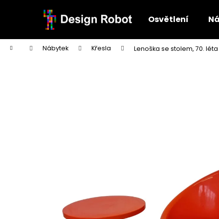
K
Přejít
na
o
Osvětlení
Ná
obsah
Zpět
Zpět
š
do
do
í
Domů
Nábytek
Křesla
Lenoška se stolem, 70. léta
k
obchodu
obchodu