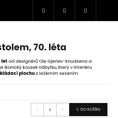
Hledat
Přihlášení
Nákupní
košík
tolem, 70. léta
 let
od designérů Ole Gjerløv-Knudsena a
 ikonický kousek nábytku, který v interiéru
kládací plochu
s ležérním sezením.
DO KOŠÍKU