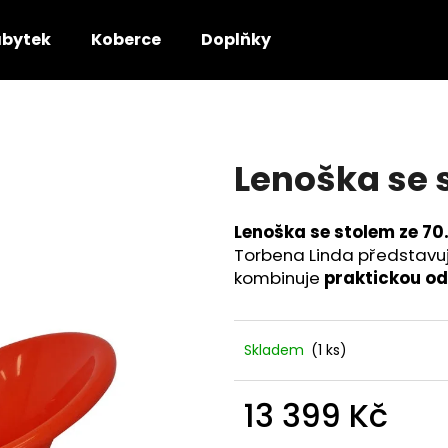
bytek
Koberce
Doplňky
Co potřebujete najít?
Lenoška se s
HLEDAT
Lenoška se stolem ze 70.
Torbena Linda představuje
Doporučujeme
kombinuje
praktickou od
Skladem
(1 ks)
13 399 Kč
Měrná