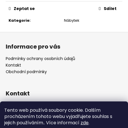
č
u
Zeptat se
Sdílet
j
e
Kategorie
:
Nábytek
m
e
Z
á
Informace pro vás
p
a
Podmínky ochrany osobních údajů
t
Kontakt
í
Obchodní podmínky
Kontakt
retro
@
designrobot.cz
Tento web používá soubory cookie. Dalším
designrobotcz
procházením tohoto webu vyjadřujete souhlas s
jejich používáním.. Více informací
zde
.