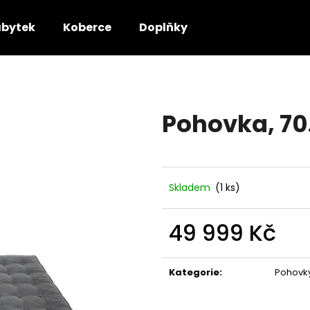
bytek
Koberce
Doplňky
Co potřebujete najít?
Pohovka, 70.
HLEDAT
Doporučujeme
Skladem
(1 ks)
49 999 Kč
Měrná
cena:
Kategorie
:
Pohovk