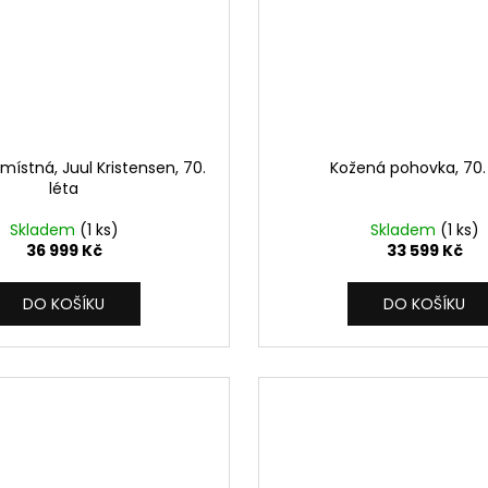
ístná, Juul Kristensen, 70.
Kožená pohovka, 70. 
léta
Skladem
(1 ks)
Skladem
(1 ks)
36 999 Kč
33 599 Kč
DO KOŠÍKU
DO KOŠÍKU