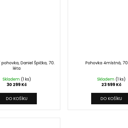
 pohovka, Daniel Špička, 70.
Pohovka 4místná, 70.
léta
Skladem
(1 ks)
Skladem
(1 ks)
30 299 Kč
23 599 Kč
DO KOŠÍKU
DO KOŠÍKU