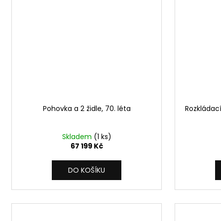
Pohovka a 2 židle, 70. léta
Rozkládací
Skladem
(1 ks)
67 199 Kč
DO KOŠÍKU