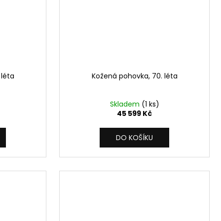
léta
Kožená pohovka, 70. léta
Skladem
(1 ks)
45 599 Kč
DO KOŠÍKU