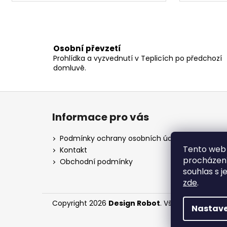
Osobní převzetí
Prohlídka a vyzvednutí v Teplicích po předchozí
domluvě.
Z
á
Informace pro vás
p
a
Podmínky ochrany osobních údajů
t
Tento web 
Kontakt
procházení
í
Obchodní podmínky
souhlas s j
zde
.
Copyright 2026
Design Robot
. Všechna práva v
Nastave