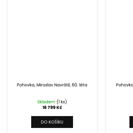
Pohovka, Miroslav Navrátil, 60. léta
Pohovka,
Skladem
(1 ks)
16 799 Kč
DO KOŠÍKU