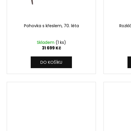
k
t
ů
Pohovka s křeslem, 70. léta
Rozkl
Skladem
(1 ks)
31 699 Kč
DO KOŠÍKU