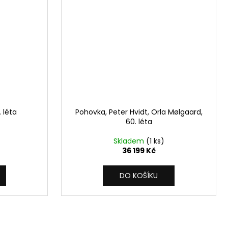
 léta
Pohovka, Peter Hvidt, Orla Mølgaard,
60. léta
Skladem
(1 ks)
36 199 Kč
DO KOŠÍKU