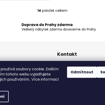
14
položek celkem
O
v
l
Doprava do Prahy zdarma
á
Veškerý nábytek zdarma dovezeme do Prahy.
d
a
c
í
p
Kontakt
r
v
retro
@
designrobot.cz
k
používá soubory cookie. Dalším
designrobotcz
Odmítnout
S
y
m tohoto webu vyjadřujete
v
ejich používáním.. Více informací
ý
p
yhrazena.
Upravit nastavení cookies
i
ní
s