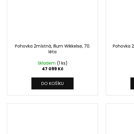
Pohovka 2místná, Illum Wikkelsø, 70.
Pohovka 2m
léta
Skladem
(1 ks)
47 099 Kč
DO KOŠÍKU