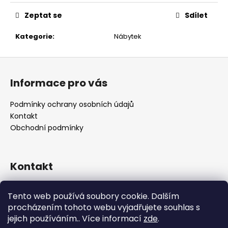
č
u
Zeptat se
Sdílet
j
e
Kategorie
:
Nábytek
m
e
Z
á
Informace pro vás
p
a
Podmínky ochrany osobních údajů
t
Kontakt
í
Obchodní podmínky
Kontakt
retro
@
designrobot.cz
Tento web používá soubory cookie. Dalším
designrobotcz
procházením tohoto webu vyjadřujete souhlas s
jejich používáním.. Více informací
zde
.