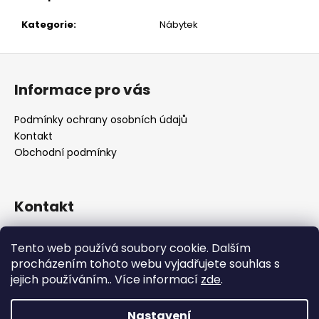
č
u
Kategorie
:
Nábytek
j
e
Z
m
á
e
Informace pro vás
p
a
Podmínky ochrany osobních údajů
t
Kontakt
í
Obchodní podmínky
Kontakt
retro
@
designrobot.cz
Tento web používá soubory cookie. Dalším
designrobotcz
procházením tohoto webu vyjadřujete souhlas s
jejich používáním.. Více informací
zde
.
Nastavení