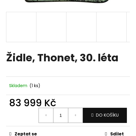
a
j
í
t
?
Židle, Thonet, 30. léta
HLEDAT
Skladem
(1 ks)
D
83 999 Kč
o
p
Měrná
DO KOŠÍKU
o
cena:
r
u
Zeptat se
Sdílet