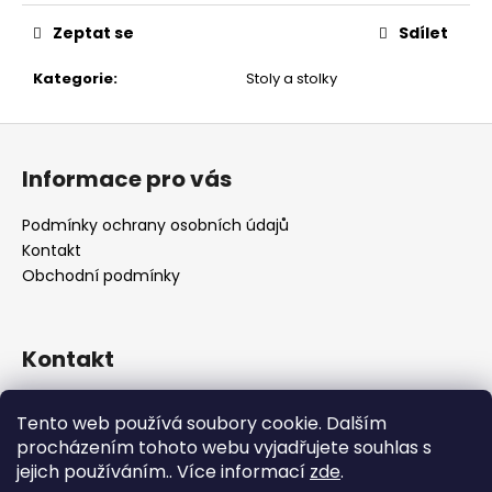
č
u
Zeptat se
Sdílet
j
e
Kategorie
:
Stoly a stolky
m
e
Z
á
Informace pro vás
p
a
Podmínky ochrany osobních údajů
t
Kontakt
í
Obchodní podmínky
Kontakt
retro
@
designrobot.cz
Tento web používá soubory cookie. Dalším
designrobotcz
procházením tohoto webu vyjadřujete souhlas s
jejich používáním.. Více informací
zde
.