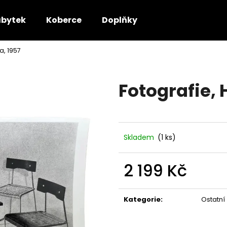
bytek
Koberce
Doplňky
a, 1957
Co potřebujete najít?
Fotografie,
HLEDAT
Doporučujeme
Skladem
(1 ks)
2 199 Kč
Měrná
cena:
Kategorie
:
Ostatní