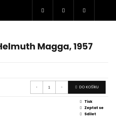
Hledat
Přihlášení
Nákupní
košík
 Helmuth Magga, 1957
DO KOŠÍKU
Tisk
Zeptat se
Sdílet