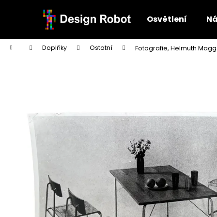
K
Přejít
na
o
Osvětlení
Ná
obsah
Zpět
Zpět
š
do
do
í
Domů
Doplňky
Ostatní
Fotografie, Helmuth Magg
k
obchodu
obchodu