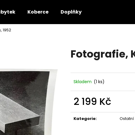
bytek
Koberce
Doplňky
s, 1952
Co potřebujete najít?
Fotografie, K
HLEDAT
Doporučujeme
Skladem
(1 ks)
2 199 Kč
Měrná
cena:
Kategorie
:
Ostatní