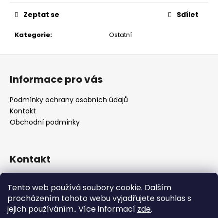
č
u
Zeptat se
Sdílet
j
e
Kategorie
:
Ostatní
m
e
Z
á
Informace pro vás
p
a
Podmínky ochrany osobních údajů
t
Kontakt
í
Obchodní podmínky
Kontakt
retro
@
designrobot.cz
Tento web používá soubory cookie. Dalším
designrobotcz
procházením tohoto webu vyjadřujete souhlas s
jejich používáním.. Více informací
zde
.