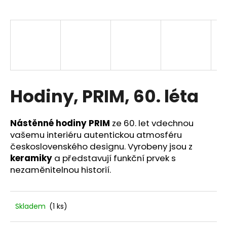
a
j
í
t
?
Hodiny, PRIM, 60. léta
HLEDAT
Nástěnné hodiny PRIM
ze 60. let vdechnou
vašemu interiéru autentickou atmosféru
československého designu. Vyrobeny jsou z
keramiky
a představují funkční prvek s
D
nezaměnitelnou historií.
o
p
o
r
Skladem
(1 ks)
u