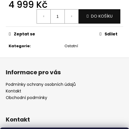
č
4 999 Kč
u
Měrná
j
DO KOŠÍKU
cena:
e
m
e
Zeptat se
Sdílet
Kategorie
:
Ostatní
Z
á
Informace pro vás
p
a
Podmínky ochrany osobních údajů
t
Kontakt
í
Obchodní podmínky
Kontakt