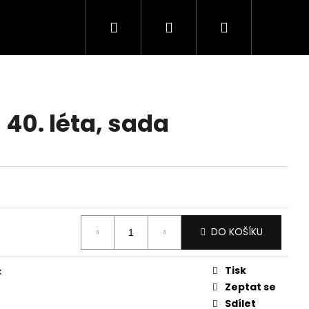
Hledat
Přihlášení
Nákupní
košík
, 40. léta, sada
DO KOŠÍKU
Tisk
k
Zeptat se
Sdílet