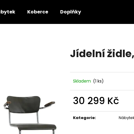
bytek
Koberce
Doplňky
Co potřebujete najít?
Jídelní židle
HLEDAT
Doporučujeme
Skladem
(1 ks)
30 299 Kč
Měrná
cena:
Kategorie
:
Nábyte