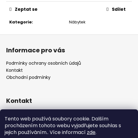
č
u
Zeptat se
Sdílet
j
e
Kategorie
:
Nábytek
m
e
Z
á
Informace pro vás
p
a
Podmínky ochrany osobních údajů
t
Kontakt
í
Obchodní podmínky
Kontakt
retro
@
designrobot.cz
Tento web používá soubory cookie. Dalším
designrobotcz
procházením tohoto webu vyjadřujete souhlas s
jejich používáním.. Více informací
zde
.