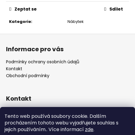
č
u
Zeptat se
Sdílet
j
e
Kategorie
:
Nábytek
m
e
Z
á
Informace pro vás
p
a
Podmínky ochrany osobních údajů
t
Kontakt
í
Obchodní podmínky
Kontakt
retro
@
designrobot.cz
Tento web používá soubory cookie. Dalším
designrobotcz
procházením tohoto webu vyjadřujete souhlas s
jejich používáním.. Více informací
zde
.