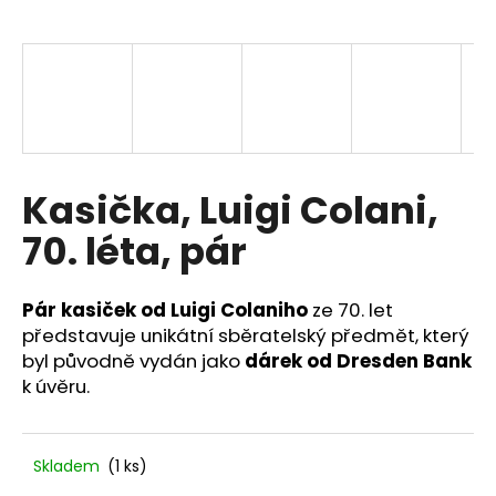
a
j
í
t
?
Kasička, Luigi Colani,
70. léta, pár
HLEDAT
Pár kasiček od Luigi Colaniho
ze 70. let
představuje unikátní sběratelský předmět, který
D
byl původně vydán jako
dárek od Dresden Bank
o
k úvěru.
p
o
r
Skladem
(1 ks)
u