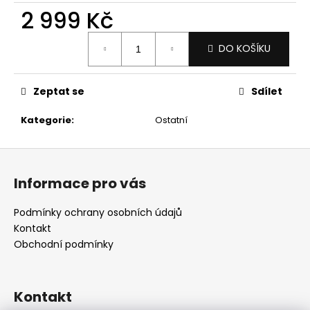
č
2 999 Kč
u
j
Měrná
e
DO KOŠÍKU
cena:
m
e
Zeptat se
Sdílet
Kategorie
:
Ostatní
Z
á
Informace pro vás
p
a
Podmínky ochrany osobních údajů
t
Kontakt
í
Obchodní podmínky
Kontakt