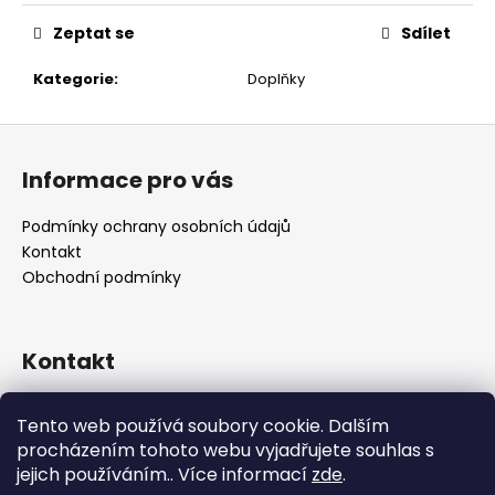
č
u
Zeptat se
Sdílet
j
e
Kategorie
:
Doplňky
m
e
Z
á
Informace pro vás
p
a
Podmínky ochrany osobních údajů
t
Kontakt
í
Obchodní podmínky
Kontakt
retro
@
designrobot.cz
Tento web používá soubory cookie. Dalším
designrobotcz
procházením tohoto webu vyjadřujete souhlas s
jejich používáním.. Více informací
zde
.