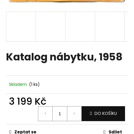
a
j
í
t
?
Katalog nábytku, 1958
HLEDAT
Skladem
(1 ks)
D
3 199 Kč
o
p
Měrná
DO KOŠÍKU
o
cena:
r
u
Zeptat se
Sdílet