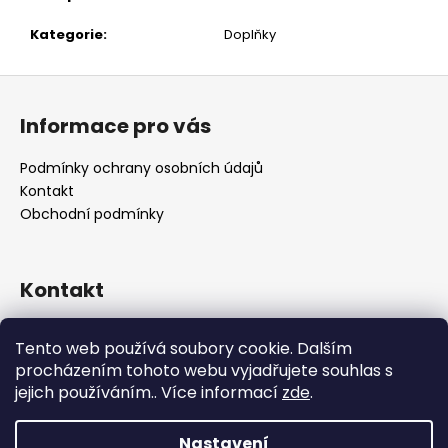
č
u
Kategorie
:
Doplňky
j
e
Z
m
á
e
Informace pro vás
p
a
Podmínky ochrany osobních údajů
t
Kontakt
í
Obchodní podmínky
Kontakt
retro
@
designrobot.cz
Tento web používá soubory cookie. Dalším
designrobotcz
procházením tohoto webu vyjadřujete souhlas s
jejich používáním.. Více informací
zde
.
Nastavení