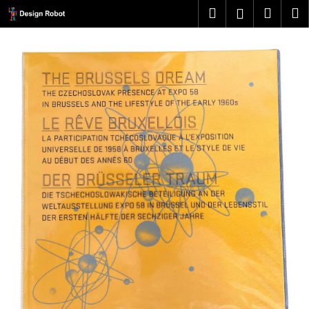
K
Přejít
Hledat
Náku
M
Přihlášen
na
o
obsah
Zpět
Zpět
košík
š
í
C
k
o
p
o
t
ř
e
b
u
j
e
t
e
n