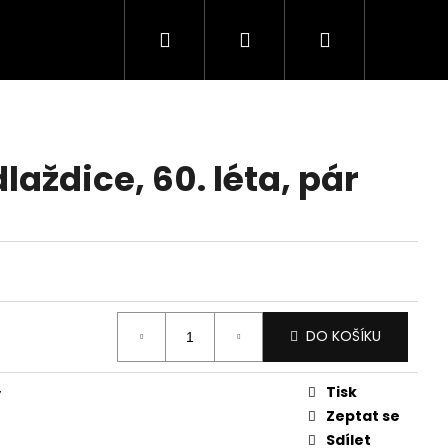
Hledat
Přihlášení
Nákupní
košík
aždice, 60. léta, pár
DO KOŠÍKU
Tisk
y
Zeptat se
Sdílet