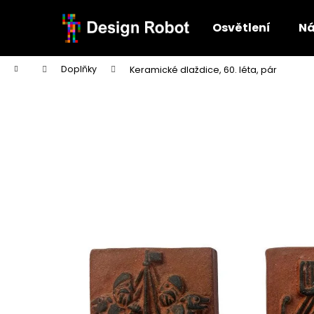
K
Přejít
na
o
Osvětlení
Ná
obsah
Zpět
Zpět
š
do
do
í
Domů
Doplňky
Keramické dlaždice, 60. léta, pár
k
obchodu
obchodu