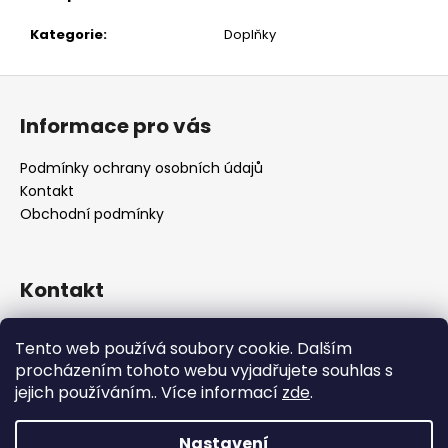
č
u
Kategorie
:
Doplňky
j
e
Z
m
á
e
Informace pro vás
p
a
Podmínky ochrany osobních údajů
t
Kontakt
í
Obchodní podmínky
Kontakt
retro
@
designrobot.cz
Tento web používá soubory cookie. Dalším
designrobotcz
procházením tohoto webu vyjadřujete souhlas s
jejich používáním.. Více informací
zde
.
Nastavení