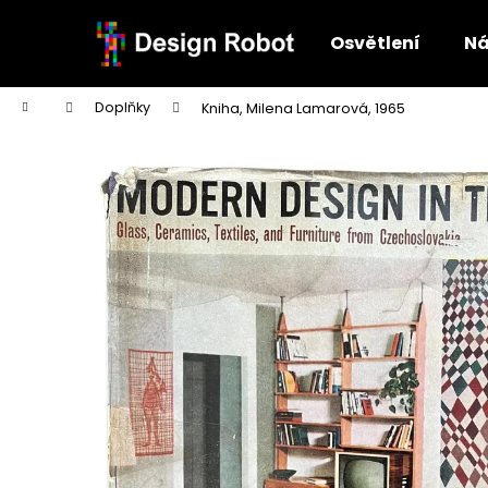
K
Přejít
na
o
Osvětlení
Ná
obsah
Zpět
Zpět
š
do
do
í
Domů
Doplňky
Kniha, Milena Lamarová, 1965
k
obchodu
obchodu