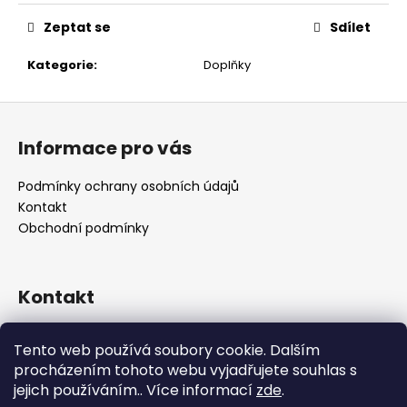
č
u
Zeptat se
Sdílet
j
e
Kategorie
:
Doplňky
m
e
Z
á
Informace pro vás
p
a
Podmínky ochrany osobních údajů
t
Kontakt
í
Obchodní podmínky
Kontakt
retro
@
designrobot.cz
Tento web používá soubory cookie. Dalším
designrobotcz
procházením tohoto webu vyjadřujete souhlas s
jejich používáním.. Více informací
zde
.