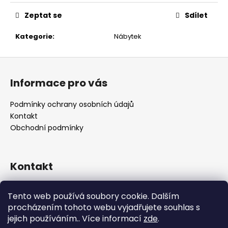
č
u
Zeptat se
Sdílet
j
e
Kategorie
:
Nábytek
m
e
Z
á
Informace pro vás
p
a
Podmínky ochrany osobních údajů
t
Kontakt
í
Obchodní podmínky
Kontakt
retro
@
designrobot.cz
Tento web používá soubory cookie. Dalším
designrobotcz
procházením tohoto webu vyjadřujete souhlas s
jejich používáním.. Více informací
zde
.