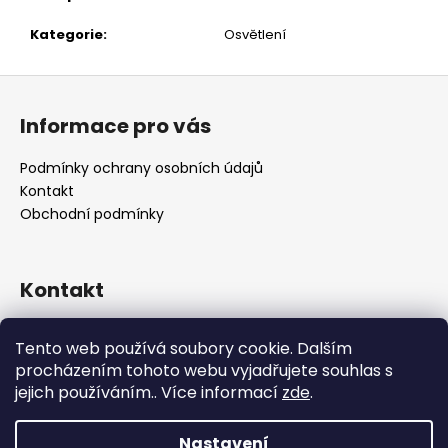
č
u
Kategorie
:
Osvětlení
j
e
Z
m
á
e
Informace pro vás
p
a
Podmínky ochrany osobních údajů
t
Kontakt
í
Obchodní podmínky
Kontakt
retro
@
designrobot.cz
Tento web používá soubory cookie. Dalším
designrobotcz
procházením tohoto webu vyjadřujete souhlas s
jejich používáním.. Více informací
zde
.
Nastavení