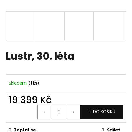
a
j
í
t
?
Lustr, 30. léta
HLEDAT
Skladem
(1 ks)
D
19 399 Kč
o
p
Měrná
DO KOŠÍKU
o
cena:
r
u
Zeptat se
Sdílet