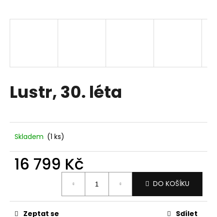
a
j
í
t
?
Lustr, 30. léta
HLEDAT
Skladem
(1 ks)
D
16 799 Kč
o
p
Měrná
DO KOŠÍKU
o
cena:
r
u
Zeptat se
Sdílet