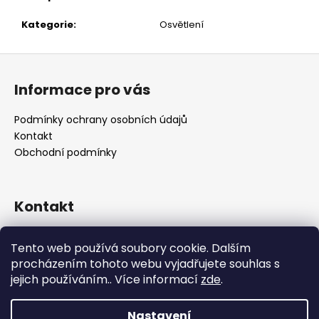
č
u
Kategorie
:
Osvětlení
j
e
Z
m
á
e
Informace pro vás
p
a
Podmínky ochrany osobních údajů
t
Kontakt
í
Obchodní podmínky
Kontakt
retro
@
designrobot.cz
Tento web používá soubory cookie. Dalším
designrobotcz
procházením tohoto webu vyjadřujete souhlas s
jejich používáním.. Více informací
zde
.
Nastavení