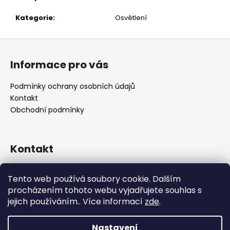
č
u
Kategorie
:
Osvětlení
j
e
Z
m
á
e
Informace pro vás
p
a
Podmínky ochrany osobních údajů
t
Kontakt
í
Obchodní podmínky
Kontakt
retro
@
designrobot.cz
Tento web používá soubory cookie. Dalším
designrobotcz
procházením tohoto webu vyjadřujete souhlas s
jejich používáním.. Více informací
zde
.
Nastavení