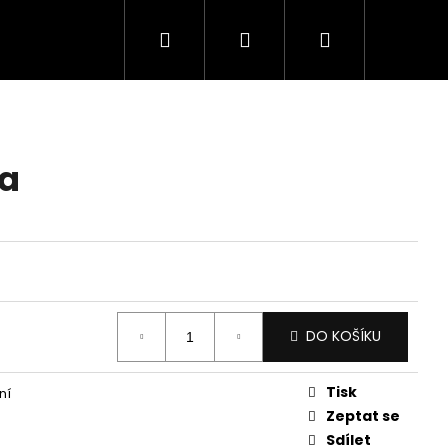
Hledat
Přihlášení
Nákupní
košík
ta
DO KOŠÍKU
Tisk
ní
Zeptat se
Sdílet