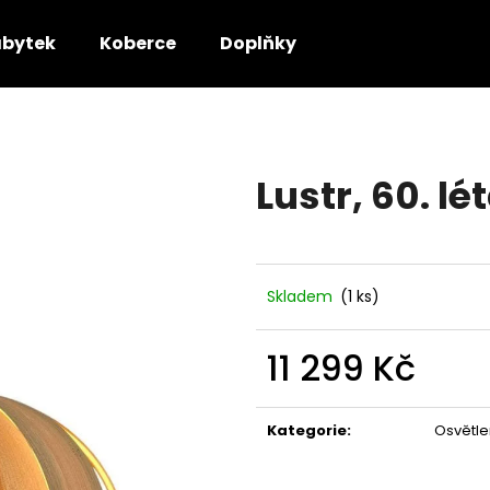
bytek
Koberce
Doplňky
Co potřebujete najít?
Lustr, 60. lé
HLEDAT
Doporučujeme
Skladem
(1 ks)
11 299 Kč
Měrná
cena:
Kategorie
:
Osvětle